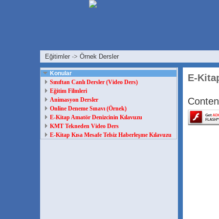
Eğitimler
->
Örnek Dersler
Konular
E-Kita
Sınıftan Canlı Dersler (Video Ders)
Eğitim Filmleri
Content
Animasyon Dersler
Online Deneme Sınavı (Örnek)
E-Kitap Amatör Denizcinin Kılavuzu
KMT Tekneden Video Ders
E-Kitap Kısa Mesafe Telsiz Haberleşme Kılavuzu