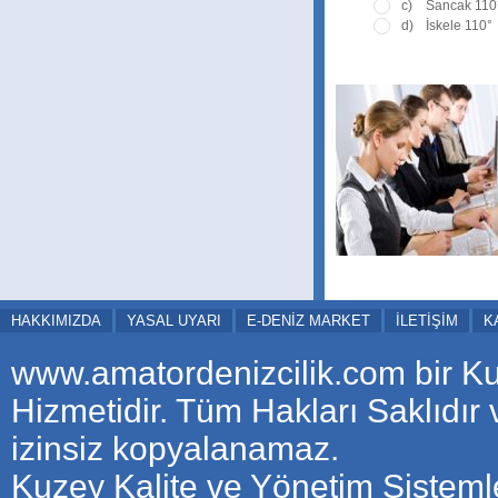
c)
Sancak 110
d)
İskele 110°
HAKKIMIZDA
YASAL UYARI
E-DENİZ MARKET
İLETİŞİM
K
www.amatordenizcilik.com bir K
Hizmetidir. Tüm Hakları Saklıdır
izinsiz kopyalanamaz.
Kuzey Kalite ve Yönetim Sistemle