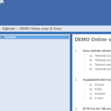
Eğitimler
->
DEMO Online sınav (5 Soru)
Konular
DEMO Online sı
1
Kaza halinde tekneni
a)
Teknede bul
b)
Teknede bulu
c)
Tekneyi sev
d)
Teknede bul
2
Aşağıdakilerden hang
a)
Poyraz
b)
Kıble
c)
Karayel
d)
Lodos
3
(Fl W 5s13m 7M) özel