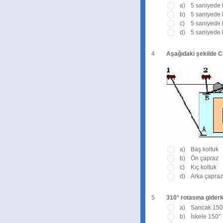
a)
5 saniyede 
b)
5 saniyede b
c)
5 saniyede 
d)
5 saniyede 
4
Aşağıdaki şekilde C3
a)
Baş koltuk
b)
Ön çapraz
c)
Kıç koltuk
d)
Arka çapraz
5
310° rotasına giderke
a)
Sancak 150
b)
İskele 150°