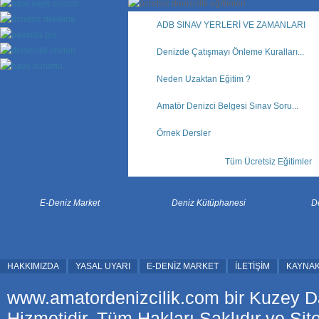
ADB SINAV YERLERİ VE ZAMANLARI
Denizde Çatışmayı Önleme Kuralları...
Neden Uzaktan Eğitim ?
Amatör Denizci Belgesi Sınav Soru...
Örnek Dersler
Tüm Ücretsiz Eğitimler
E-Deniz Market
Deniz Kütüphanesi
D
HAKKIMIZDA
YASAL UYARI
E-DENİZ MARKET
İLETİŞİM
KAYNA
www.amatordenizcilik.com bir Kuzey D
Hizmetidir. Tüm Hakları Saklıdır ve Sit