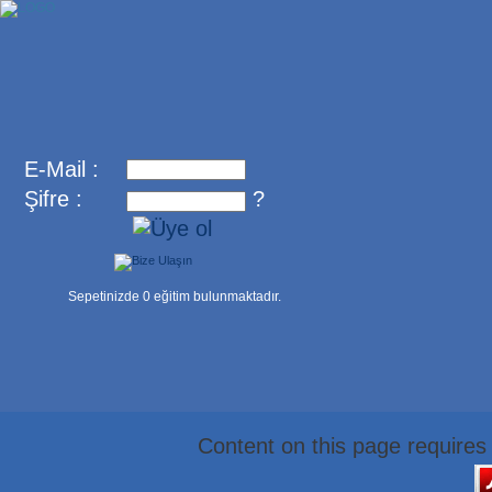
E-Mail :
Şifre :
?
Sepetinizde
0
eğitim bulunmaktadır.
Content on this page requires